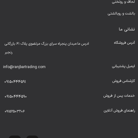
لحا
ف و روتختی
بالشت و روبالشتی
نشانی ما
آدرس فروشگاه
ادرس ما:میدان پنجراه سرای بزرگ مرتضوی پلاک ۶۱ بازرگانی
رنجبر
ایمیل پشتیبانی
info@ranjbartrading.com
کارشناس فروش
09150444591
خدمات پس از فروش
09150444590
راهنمای فروش آنلاین
۰۹۱۵۲۵۰۳۲۰۶