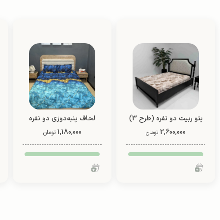
پتو ربیت دو نفره (طرح 3)
لحاف پنبه‌دوزی دو نفره
2,600,000
1,180,000
دو رو (طرح 8)
تومان
تومان