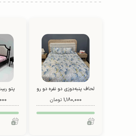
لحاف پنبه‌دوزی دو نفره دو رو
پتو ربیت
1,180,000
(طرح 9)
تومان
000