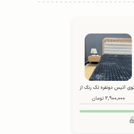
وی آتیس دونفره تک رنگ از
2,900,000
شادیلون (طرح2)
تومان