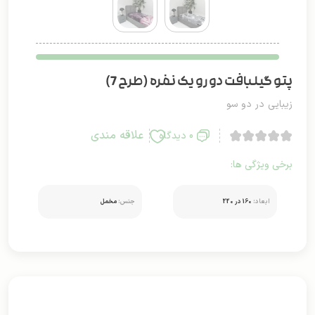
پتو گیلبافت دو رو یک نفره (طرح 7)
زیبایی در دو سو
علاقه مندی
0 دیدگاه
برخی ویژگی ها:
ابعاد:
160 در 220
جنس:
مخمل