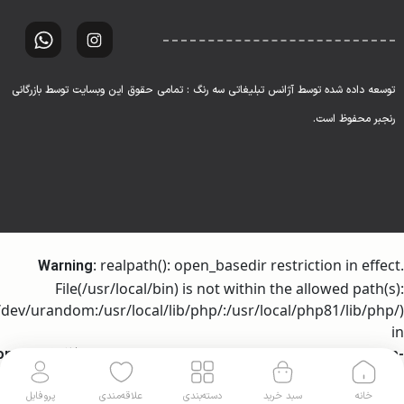
توسعه داده شده توسط آژانس تبلیغاتی سه رنگ : تمامی حقوق این وبسایت توسط بازرگانی
رنجبر محفوظ است.
: realpath(): open_basedir restriction in effect.
Warning
File(/usr/local/bin) is not within the allowed path(s):
dev/urandom:/usr/local/lib/php/:/usr/local/php81/lib/php/)
in
ome/h317256/domains/ranjbartrading.com/public_html/wp-
on line
includes/l10n/class-wp-translation-controller.php
خانه
سبد خرید
دسته‌بندی
علاقه‌مندی
پروفایل
106