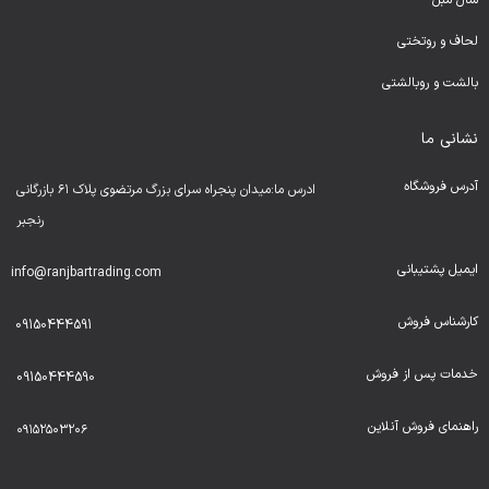
شال مبل
لحا
ف و روتختی
بالشت و روبالشتی
نشانی ما
آدرس فروشگاه
ادرس ما:میدان پنجراه سرای بزرگ مرتضوی پلاک ۶۱ بازرگانی
رنجبر
ایمیل پشتیبانی
info@ranjbartrading.com
کارشناس فروش
09150444591
خدمات پس از فروش
09150444590
راهنمای فروش آنلاین
۰۹۱۵۲۵۰۳۲۰۶