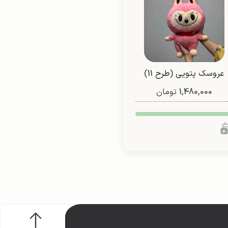
عروسک پتویی (طرح 11)
1,480,000
تومان