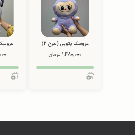
عروسک پتویی (طرح 2)
عروسک 
1,480,000
تومان
000