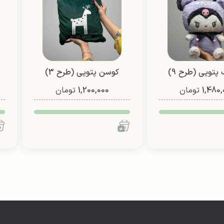
پتویی (طرح 9)
کوسن پتویی (طرح 3)
1,480,
تومان
1,200,000
تومان