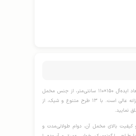
کوسن پتویی، ترکیبی هوشمندانه از راحتی بالش و گرمای پتو در یک محصول کاربردی! این اکسسوری خواب با ابعاد ایده‌آل ۱۵۰×۱۱۰ سانتی‌متر، از جنس مخمل
نرم و لطیف ساخته شده که حس ابریشمی به پوست می‌دهد و برای لحظات آرامش‌بخش شبانه یا استراحت روزانه عالی است. با ۱۳ طرح متنوع و شیک، از
ق نمایید.
 کیفیت بالای مخمل آن، دوام طولانی‌مدت و