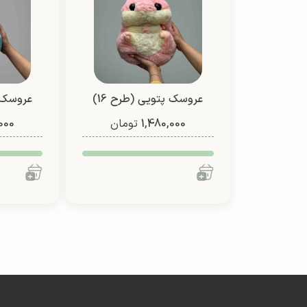
عروسک پتویی (طرح 16)
عروسک پ
1,480,000
تومان
000