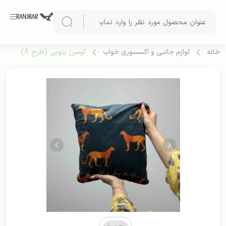
خانه
لوازم جانبی و اکسسوری خواب
کوسن پتویی (طرح 8)