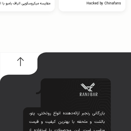
Hacked by Chinafans
مقایسه میکروسکوپی الیاف بامبو با ا
پنبه در جذب عرق شبانه: راز یک خوا
خشک و آرام
بازرگانی رنجبر ارائه‌دهنده انواع روتختی، پتو،
بالشت و ملحفه با بهترین کیفیت و قیمت
مناسب است. این محصولات با استفاده از