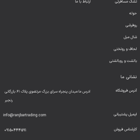
تشک مسافرتی
ارتباط با ما
حوله
روفرشی
شال مبل
لحا
ف و روتختی
بالشت و روبالشتی
نشانی ما
آدرس فروشگاه
ادرس ما:میدان پنجراه سرای بزرگ مرتضوی پلاک ۶۱ بازرگانی
رنجبر
ایمیل پشتیبانی
info@ranjbartrading.com
کارشناس فروش
09150444591