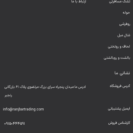
تشک مسافرتی
ارتباط با ما
حوله
روفرشی
شال مبل
لحا
ف و روتختی
بالشت و روبالشتی
نشانی ما
آدرس فروشگاه
ادرس ما:میدان پنجراه سرای بزرگ مرتضوی پلاک ۶۱ بازرگانی
رنجبر
ایمیل پشتیبانی
info@ranjbartrading.com
کارشناس فروش
09150444591