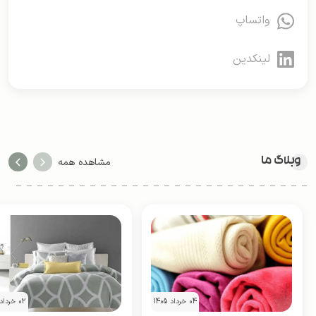
واتساپ
لینکدین
وبلاگ ما
مشاهده همه
04 خرداد 1405
02 خرداد 1405