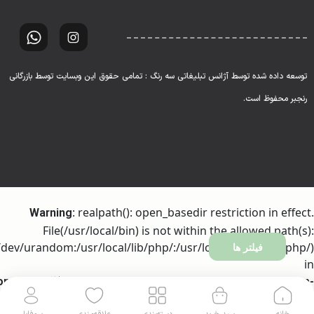
توسعه داده شده توسط آژانس تبلیغاتی سه رنگ : تمامی حقوق این وبسایت توسط بازرگانی
رنجبر محفوظ است.
: realpath(): open_basedir restriction in effect.
Warning
File(/usr/local/bin) is not within the allowed path(s):
dev/urandom:/usr/local/lib/php/:/usr/local/php81/lib/php/)
فیلتر ها
in
ome/h317256/domains/ranjbartrading.com/public_html/wp-
on line
includes/l10n/class-wp-translation-controller.php