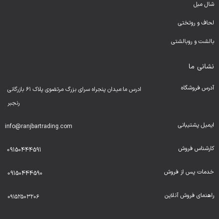
شال مبل
لحا
ف و روتختی
بالشت و روبالشتی
نشانی ما
آدرس فروشگاه
ادرس ما:میدان پنجراه سرای بزرگ مرتضوی پلاک ۶۱ بازرگانی
رنجبر
ایمیل پشتیبانی
info@ranjbartrading.com
کارشناس فروش
09150444591
خدمات پس از فروش
09150444590
راهنمای فروش آنلاین
۰۹۱۵۲۵۰۳۲۰۶