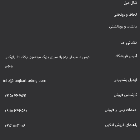
شال مبل
لحا
ف و روتختی
بالشت و روبالشتی
نشانی ما
آدرس فروشگاه
ادرس ما:میدان پنجراه سرای بزرگ مرتضوی پلاک ۶۱ بازرگانی
رنجبر
ایمیل پشتیبانی
info@ranjbartrading.com
کارشناس فروش
09150444591
خدمات پس از فروش
09150444590
راهنمای فروش آنلاین
۰۹۱۵۲۵۰۳۲۰۶