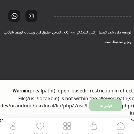
توسعه داده شده توسط آژانس تبلیغاتی سه رنگ : تمامی حقوق این وبسایت توسط بازرگانی
رنجبر محفوظ است.
: realpath(): open_basedir restriction in effect.
Warning
File(/usr/local/bin) is not within the allowed path(s):
dev/urandom:/usr/local/lib/php/:/usr/local/php81/lib/php/)
فیلتر ها
in
ome/h317256/domains/ranjbartrading.com/public_html/wp-
on line
includes/l10n/class-wp-translation-controller.php