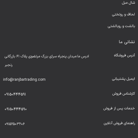
شال مبل
لحا
ف و روتختی
بالشت و روبالشتی
نشانی ما
آدرس فروشگاه
ادرس ما:میدان پنجراه سرای بزرگ مرتضوی پلاک ۶۱ بازرگانی
رنجبر
ایمیل پشتیبانی
info@ranjbartrading.com
کارشناس فروش
09150444591
خدمات پس از فروش
09150444590
راهنمای فروش آنلاین
۰۹۱۵۲۵۰۳۲۰۶