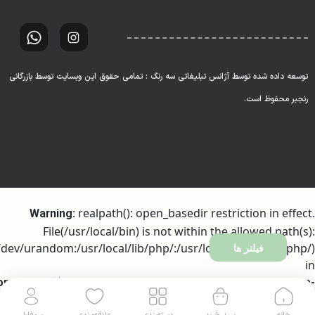
توسعه داده شده توسط آژانس تبلیغاتی سه رنگ : تمامی حقوق این وبسایت توسط بازرگانی
رنجبر محفوظ است.
: realpath(): open_basedir restriction in effect.
Warning
File(/usr/local/bin) is not within the allowed path(s):
dev/urandom:/usr/local/lib/php/:/usr/local/php81/lib/php/)
فیلتر ها
in
ome/h317256/domains/ranjbartrading.com/public_html/wp-
on line
includes/l10n/class-wp-translation-controller.php